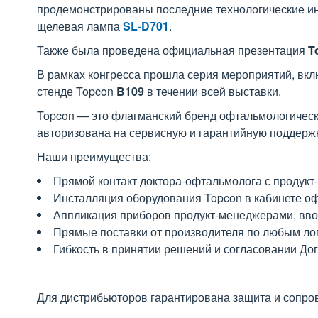
продемонстрированы последние технологические ин
щелевая лампа
SL-D701
.
Также была проведена официальная презентация
T
В рамках конгресса прошла серия мероприятий, вклю
стенде Topcon
B109
в течении всей выставки.
Topcon — это флагманский бренд офтальмологическог
авторизована на сервисную и гарантийную поддержк
Наши преимущества:
Прямой контакт доктора-офтальмолога с продукт
Инсталляция оборудования Topcon в кабинете 
Аппликация приборов продукт-менеджерами, ввод
Прямые поставки от производителя по любым лог
Гибкость в принятии решений и согласовании До
Для дистрибьюторов гарантирована защита и сопро