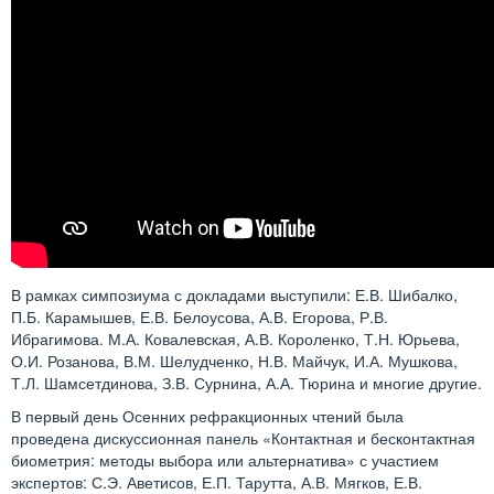
В рамках симпозиума с докладами выступили: Е.В. Шибалко,
П.Б. Карамышев, Е.В. Белоусова, А.В. Егорова, Р.В.
Ибрагимова. М.А. Ковалевская, А.В. Короленко, Т.Н. Юрьева,
О.И. Розанова, В.М. Шелудченко, Н.В. Майчук, И.А. Мушкова,
Т.Л. Шамсетдинова, З.В. Сурнина, А.А. Тюрина и многие другие.
В первый день Осенних рефракционных чтений была
проведена дискуссионная панель «Контактная и бесконтактная
биометрия: методы выбора или альтернатива» с участием
экспертов: С.Э. Аветисов, Е.П. Тарутта, А.В. Мягков, Е.В.