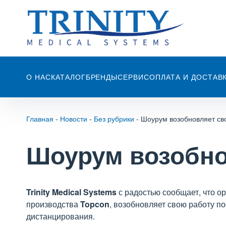
О НАС
КАТАЛОГ
БРЕНДЫ
СЕРВИС
ОПЛАТА И ДОСТАВ
Главная
-
Новости
-
Без рубрики
-
Шоурум возобновляет св
Шоурум возобно
Trinity Medical Systems
с радостью сообщает, что о
производства
Topcon
, возобновляет свою работу п
дистанцирования.