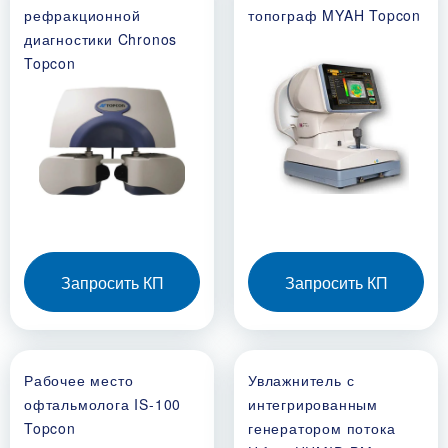
рефракционной
топограф MYAH Topcon
диагностики Chronos
Topcon
Запросить КП
Запросить КП
Рабочее место
Увлажнитель с
офтальмолога IS-100
интегрированным
Topcon
генератором потока